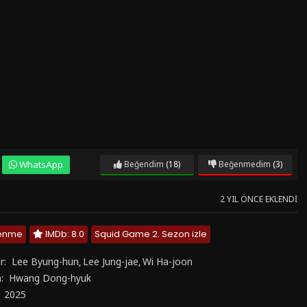
WhatsApp
Beğendim
(18)
Beğenmedim
(3)
2 YIL ÖNCE EKLENDI
lenme
IMDb: 8.0
Squid Game 2. Sezon izle
r:
Lee Byung-hun
Lee Jung-jae
Wi Ha-joon
,
,
n:
Hwang Dong-hyuk
:
2025