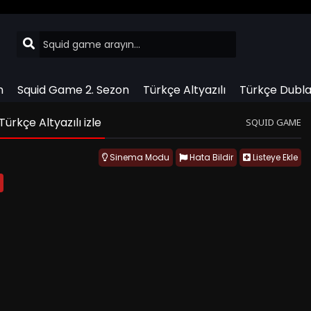
n
Squid Game 2. Sezon
Türkçe Altyazılı
Türkçe Dubla
rkçe Altyazılı izle
SQUID GAME
Sinema Modu
Hata Bildir
Listeye Ekle